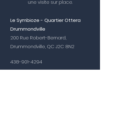
une visite sur place.
Le Symbioze - Quartier Ottera
Drummondville
200 Rue Robert-Bernard,
Drummondville, QC J2C 8N2
438-901-4294
Prénom
*
Nom de famille
*